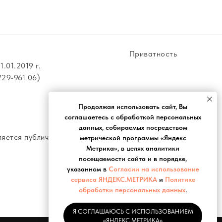
Приватность
.01.2019 г.
29-961 06)
Продолжая использовать сайт, Вы
соглашаетесь с обработкой персональных
данных, собираемых посредством
ляется публичной
метрической программы «Яндекс
Метрика», в целях аналитики
посещаемости сайта и в пopядкe,
укaзaннoм в
Согласии на использование
сервиса ЯНДЕКС.МЕТРИКА
и
Пoлитикe
oбpaбoтки пepcoнaльныx дaнныx
.
Я СОГЛАШАЮСЬ С ИСПОЛЬЗОВАНИЕМ
«ЯНДЕКС МЕТРИКА»