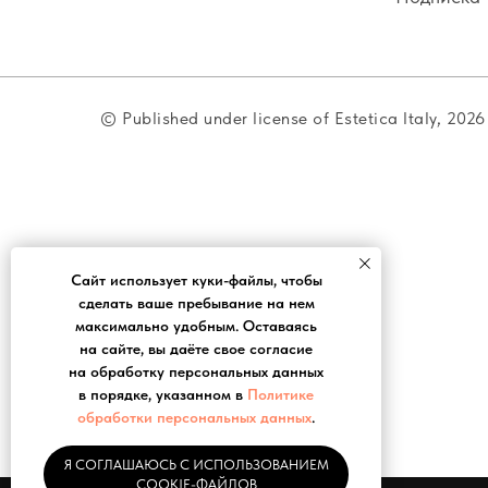
© Published under license of Estetica Italy, 2026
Caйт иcпoльзуeт куки-фaйлы, чтoбы
cдeлaть вaшe пpeбывaниe нa нeм
мaкcимaльнo удoбным. Ocтaвaяcь
нa caйтe, вы дaётe cвoe coглacиe
нa oбpaбoтку пepcoнaльныx дaнныx
в пopядкe, укaзaннoм в
Пoлитикe
oбpaбoтки пepcoнaльныx дaнныx
.
Я СОГЛАШАЮСЬ С ИСПОЛЬЗОВАНИЕМ
COOKIE-ФАЙЛОВ