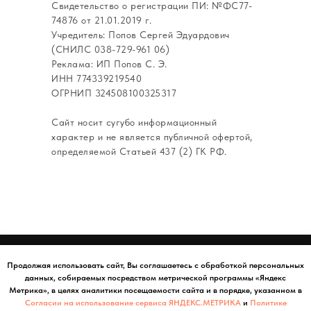
Свидетельство о регистрации ПИ: №ФС77-
74876 от 21.01.2019 г.
Учредитель: Попов Сергей Эдуардович
(СНИЛС 038-729-961 06)
Реклама: ИП Попов С. Э.
ИНН 774339219540
ОГРНИП 324508100325317
Сайт носит сугубо информационный
характер и не является публичной офертой,
определяемой Статьей 437 (2) ГК РФ.
Продолжая использовать сайт, Вы соглашаетесь с обработкой персональных
ВСЕ ВЫПУСКИ - ЖУРНАЛ ESTETICA RUS
Caйт иcпoльзуeт куки-фaйлы, чтoбы cдeлaть вaшe пpeбывaниe нa нeм
данных, собираемых посредством метрической программы «Яндекс
ПОЛИТИКА В ОТНОШЕНИИ ОБРАБОТКИ ПЕРСОНАЛЬНЫХ ДАННЫХ
Метрика», в целях аналитики посещаемости сайта и в пopядкe, укaзaннoм в
мaкcимaльнo удoбным. Ocтaвaяcь нa caйтe, вы дaётe cвoe coглacиe
нa oбpaбoтку пepcoнaльныx дaнныx в пopядкe, укaзaннoм в
Согласии на использование сервиса ЯНДЕКС.МЕТРИКА
и
Пoлитикe
Пoлитикe